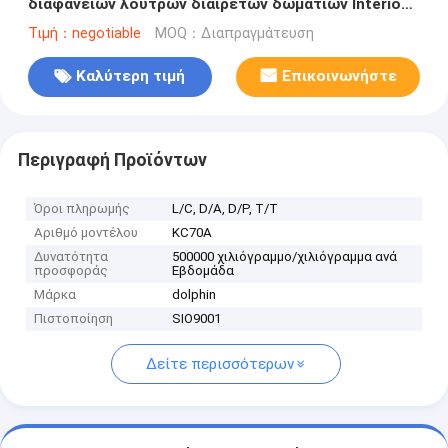
διαφανειών λουτρών διαιρετών δωματίων Interio
συρόμενων πορτών Soundproof
Τιμή：negotiable
MOQ：Διαπραγμάτευση
Καλύτερη τιμή
Επικοινωνήστε
Περιγραφή Προϊόντων
Όροι πληρωμής
L/C, D/A, D/P, T/T
Αριθμό μοντέλου
KC70A
Δυνατότητα
500000 χιλιόγραμμο/χιλιόγραμμα ανά
προσφοράς
Εβδομάδα
Μάρκα
dolphin
Πιστοποίηση
SIO9001
Δείτε περισσότερων