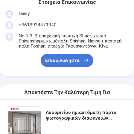
Στοιχεία Επικοινωνίας
Daisy
+8618924871940
No.3-3, βιομηχανική περιοχή Shaer, χωριό
Shinanshapu, κωμόπολη Shishan, Nanha ι περιοχή,
πόλη Foshan, επαρχία Γκουαγκντόνγκ, Κίνα
Επικοινωνήστε
Αποκτήστε Την Καλύτερη Τιμή Για
Αλουμινίου ημιαυτόματη πόρτα
φωτογραφικών διαφανειών
λουτρών διαιρετών δωματίων
Interio συρόμενων πορτών