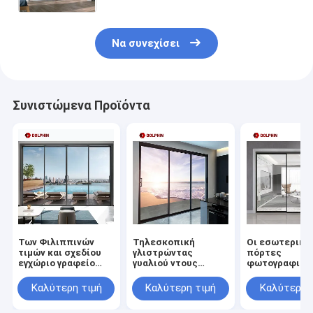
Soundproof
Να συνεχίσει
Συνιστώμενα Προϊόντα
Των Φιλιππινών
Τηλεσκοπική
Οι εσωτερικέ
τιμών και σχεδίου
γλιστρώντας
πόρτες
εγχώριο γραφείο
γυαλιού ντους
φωτογραφικώ
συρόμενων πορτών
πορτών και
διαφανειών
μεγάλης οθόνης
παραθύρων
αργιλίου στεν
Καλύτερη τιμή
Καλύτερη τιμή
Καλύτερη 
ξύλινο μαγνητικό
περίφραξη πορτών
τη λεπτή συρ
στερεό
δωματίων οθόνης
πόρτα γυαλιο