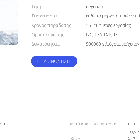
min:
Τιμή:
negotiable
Συσκευασία
κιβώτιο μαργαριταριών cot
λεπτομέρειες:
Χρόνος παράδοσης:
15-21 ημέρες εργασίας
Όροι πληρωμής:
L/C, D/A, D/P, T/T
Δυνατότητα
προσφοράς:
ΕΠΙΚΟΙΝΩΝΉΣΤΕ
όρτες
Μετά από την υπηρεσία:
Επιστ
τεχνι
Υλικό:
λαβή, 