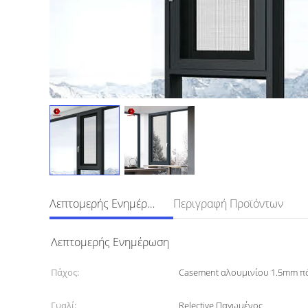
Λεπτομερής Ενημέρωση
Περιγραφή Προϊόντων
Λεπτομερής Ενημέρωση
Πάχος:
Casement αλουμινίου 1.5mm π
Γυαλί:
Relective Παγωμένος