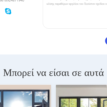
8618924871940
Μπορεί να είσαι σε αυτά