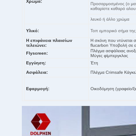
Χρώμα:
Προσαρμοσμένος (ο ματ
καθαρίστε καθαρό αλου
λευκό ή άλλο χρώμα
Υλικό:
Τοπ εμπορικό σήμα τη
Η επιφάνεια πλαισίων
Η σκόνη που ντύνεται 
τελειώνει:
flucarbon Υποβολή σε 
Πλέγμα ασφάλειας ανοξ
Flyscreen:
Μύγες φίμπεργκλας
Εγγύηση:
Έτη
Ασφάλεια:
Πλέγμα Crimsafe Κάγκε
Εφαρμογή:
Οικοδόμηση (γραφείο/ξε