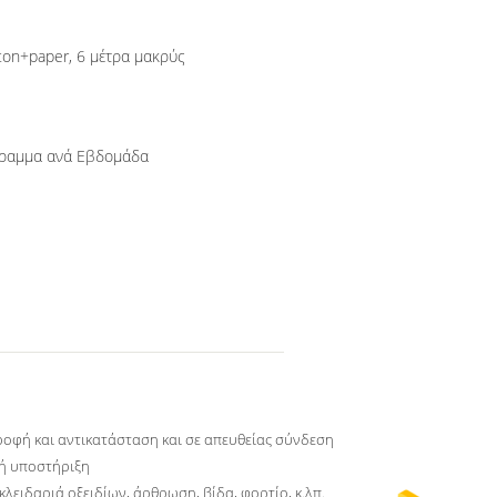
ton+paper, 6 μέτρα μακρύς
500000 χιλιόγραμμο/χιλιόγραμμα ανά Εβδομάδα
ροφή και αντικατάσταση και σε απευθείας σύνδεση
κή υποστήριξη
κλειδαριά οξειδίων, άρθρωση, βίδα, φορτίο, κ.λπ.