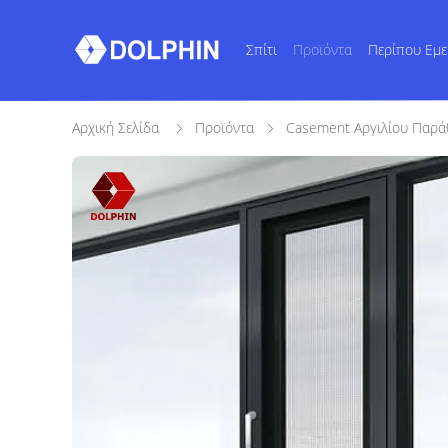
Σπίτι
Προϊόντα
Περίπου Εμε
Αρχική Σελίδα
Προϊόντα
Casement Αργιλίου Παρ