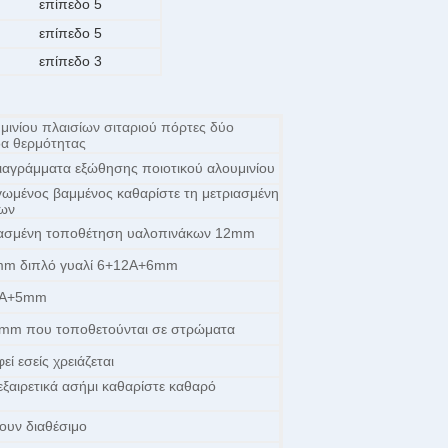
επίπεδο 5
επίπεδο 5
επίπεδο 3
μινίου πλαισίων σιταριού πόρτες δύο
δα θερμότητας
ιαγράμματα εξώθησης ποιοτικού αλουμινίου
γωμένος βαμμένος καθαρίστε τη μετριασμένη
ων
ιασμένη τοποθέτηση υαλοπινάκων 12mm
m διπλό γυαλί 6+12A+6mm
+6A+5mm
mm που τοποθετούνται σε στρώματα
ί εσείς χρειάζεται
ξαιρετικά ασήμι καθαρίστε καθαρό
ουν διαθέσιμο