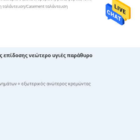
η ταλάντευση/Casement ταλάντευση
ς επίδοσης νεώτερο υγιές παράθυρο
ς νημάτων + εξωτερικός ανώτερος κρεμώντας