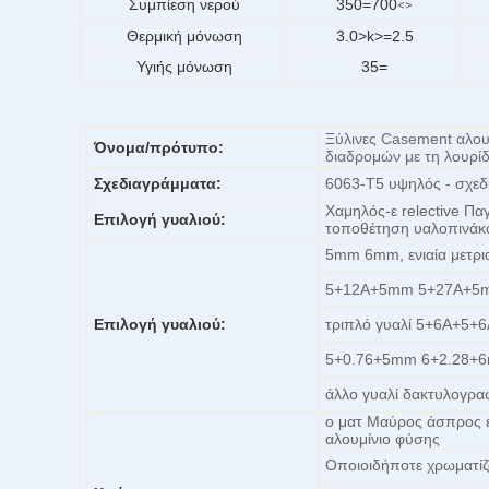
Συμπίεση νερού
350=700
<>
Θερμική μόνωση
3.0>k>=2.5
Υγιής μόνωση
35=
Ξύλινες Casement αλου
Όνομα/πρότυπο:
διαδρομών με τη λουρί
Σχεδιαγράμματα:
6063-T5 υψηλός - σχεδ
Χαμηλός-ε relective Πα
Επιλογή γυαλιού:
τοποθέτηση υαλοπινάκ
5mm 6mm, ενιαία μετρ
5+12A+5mm 5+27A+5m
Επιλογή γυαλιού:
τριπλό γυαλί 5+6A+5
5+0.76+5mm 6+2.28+6
άλλο γυαλί δακτυλογραφε
ο ματ Μαύρος άσπρος ε
αλουμίνιο φύσης
Οποιοιδήποτε χρωματίζ