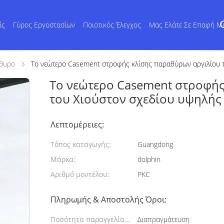
ίς
Γύρος Εργοστασίων
Ποιοτικός Έλεγχος
Μας Ελάτε Σε Επαφή Μ
άθυρο
Το νεώτερο Casement στροφής κλίσης παραθύρων αργιλίου 
Το νεώτερο Casement στροφής
του Χιούστον σχεδίου υψηλής
Λεπτομέρειες:
Τόπος καταγωγής:
Guangdong
Μάρκα:
dolphin
Αριθμό μοντέλου:
PKC
Πληρωμής & Αποστολής Όροι:
Ποσότητα παραγγελίας
Διαπραγμάτευση