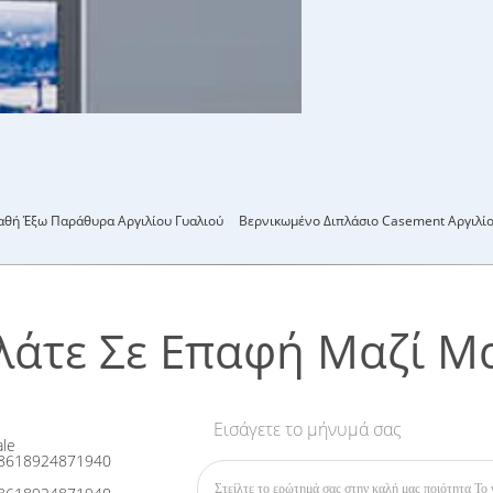
θή Έξω Παράθυρα Αργιλίου Γυαλιού
Βερνικωμένο Διπλάσιο Casement Αργιλί
λάτε Σε Επαφή Μαζί Μ
Εισάγετε το μήνυμά σας
le
8618924871940