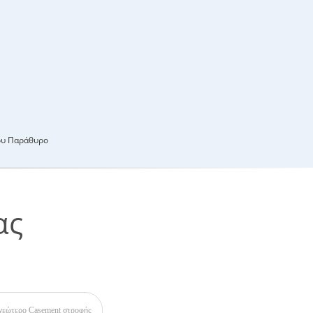
ου Παράθυρο
ας