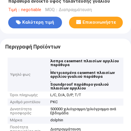
παράθυρα ανοικτό ύφος ταλάντευσης γυαλιού
Τιμή：negotiable
MOQ：Διαπραγμάτευση
Καλύτερη τιμή
Επικοινωνήστε
Περιγραφή Προϊόντων
Άσπρα casement πλαισίων αργιλίου
παράθυρα
,
Μετριασμένα casement πλαισίων
Υψηλό φως
αργιλίου γυαλιού παράθυρα
,
Soundproof παράθυρο γυαλιού
πλαισίων αργιλίου
Όροι πληρωμής
L/C, D/A, D/P, T/T
Αριθμό μοντέλου
PKC
Δυνατότητα
500000 χιλιόγραμμο/χιλιόγραμμα ανά
προσφοράς
Εβδομάδα
Μάρκα
dolphin
Ποσότητα
Διαπραγμάτευση