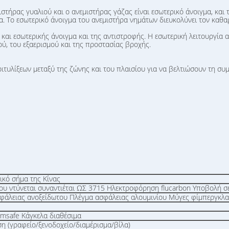
ιστήρας γυαλιού και ο ανεμιστήρας γάζας είναι εσωτερικό άνοιγμα, και 
α. Το εσωτερικό άνοιγμα του ανεμιστήρα νημάτων διευκολύνει τον καθ
ς και εσωτερικής άνοιγμα και της αντιστροφής. Η εσωτερική λειτουργία
μού, του εξαερισμού και της προστασίας βροχής.
ιτυλίξεων μεταξύ της ζώνης και του πλαισίου για να βελτιώσουν τη συμ
ικό σήμα της Κίνας
ου ντύνεται συναντιέται ΩΣ 3715 Ηλεκτροφόρηση flucarbon Υποβολή σ
φάλειας ανοξείδωτου Πλέγμα ασφάλειας αλουμινίου Μύγες φίμπεργκλα
imsafe Κάγκελα διαθέσιμα
η (γραφείο/ξενοδοχείο/διαμέρισμα/
βίλα
)