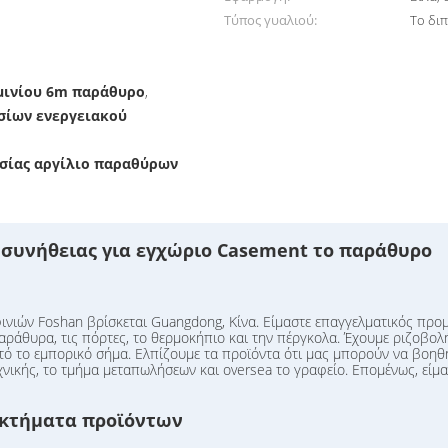
Τύπος γυαλιού:
Το δι
μινίου 6m παράθυρο
,
σίων ενεργειακού
σίας αργίλιο παραθύρων
συνήθειας για εγχώριο Casement το παράθυρο
ινιών Foshan βρίσκεται Guangdong, Κίνα. Είμαστε επαγγελματικός πρ
ράθυρα, τις πόρτες, το θερμοκήπιο και την πέργκολα. Έχουμε ριζοβολή
υτό το εμπορικό σήμα. Ελπίζουμε τα προϊόντα ότι μας μπορούν να βοη
εχνικής, το τμήμα μεταπωλήσεων και oversea το γραφείο. Επομένως, είμ
εκτήματα προϊόντων