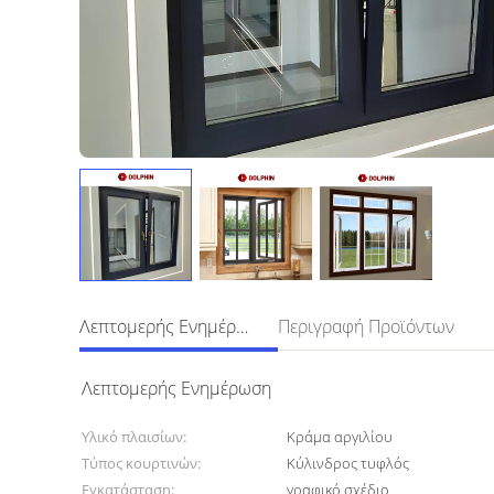
Λεπτομερής Ενημέρωση
Περιγραφή Προϊόντων
Λεπτομερής Ενημέρωση
Υλικό πλαισίων:
Κράμα αργιλίου
Τύπος κουρτινών:
Κύλινδρος τυφλός
Εγκατάσταση:
γραφικό σχέδιο