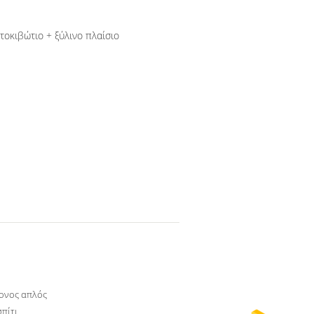
τοκιβώτιο + ξύλινο πλαίσιο
ονος απλός
σπίτι