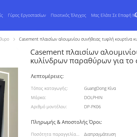
ίς
Γύρος Εργοστασίων
Ποιοτικός Έλεγχος
Μας Ελάτε Σε Επαφή Μ
άθυρο
Casement πλαισίων αλουμινίου συνήθειας τυφλή κουρτίνα κ
Casement πλαισίων αλουμινίο
κυλίνδρων παραθύρων για το 
Λεπτομέρειες:
Τόπος καταγωγής:
GuangDong Κίνα
Μάρκα:
DOLPHIN
Αριθμό μοντέλου:
DP-PK06
Πληρωμής & Αποστολής Όροι:
Ποσότητα παραγγελίας
Διαπραγμάτευση