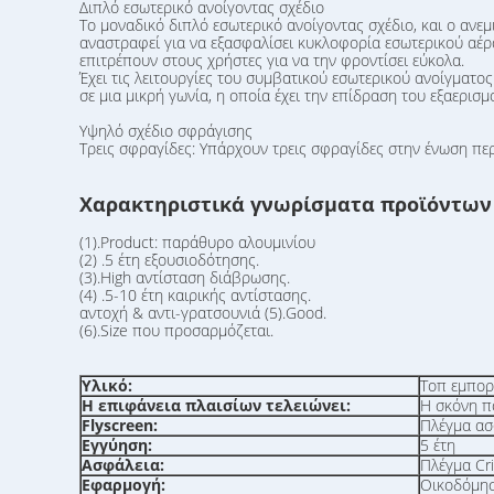
Διπλό εσωτερικό ανοίγοντας σχέδιο
Το μοναδικό διπλό εσωτερικό ανοίγοντας σχέδιο, και ο ανεμ
αναστραφεί για να εξασφαλίσει κυκλοφορία εσωτερικού αέρ
επιτρέπουν στους χρήστες για να την φροντίσει εύκολα.
Έχει τις λειτουργίες του συμβατικού εσωτερικού ανοίγματο
σε μια μικρή γωνία, η οποία έχει την επίδραση του εξαερισ
Υψηλό σχέδιο σφράγισης
Τρεις σφραγίδες: Υπάρχουν τρεις σφραγίδες στην ένωση περ
Χαρακτηριστικά γνωρίσματα προϊόντων
(1).Product: παράθυρο αλουμινίου
(2) .5 έτη εξουσιοδότησης.
(3).High αντίσταση διάβρωσης.
(4) .5-10 έτη καιρικής αντίστασης.
αντοχή & αντι-γρατσουνιά (5).Good.
(6).Size που προσαρμόζεται.
Υλικό:
Τοπ εμπορ
Η επιφάνεια πλαισίων τελειώνει:
Η σκόνη π
Flyscreen:
Πλέγμα ασ
Εγγύηση:
5 έτη
Ασφάλεια:
Πλέγμα Cr
Εφαρμογή:
Οικοδόμησ