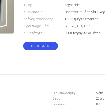
min:
Τιμή:
negotiable
Συσκευασία
Προστατευτικά ταινία + χαρ
λεπτομέρειες:
Χρόνος παράδοσης:
15-21 ημέρες εργασίας
Όροι πληρωμής:
T/T, L/C, D/A, D/P
Δυνατότητα
5000 τετραγωνικό μέτρο
προσφοράς:
ΕΠΙΚΟΙΝΩΝΉΣΤΕ
Εξουσιοδότηση:
5 έτη
ύφος:
Σύγχρ
Εφαρμογή:
Βίλα, 