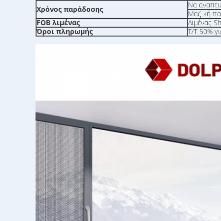
Να αναπτυχ
Χρόνος παράδοσης
Μαζική πα
FOB λιμένας
Λιμένας S
Όροι πληρωμής
T/T 50% γ