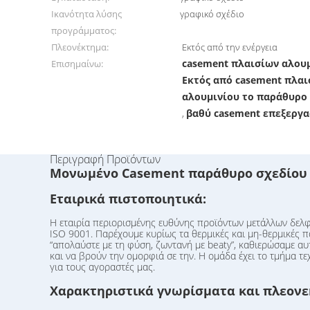
Ικανότητα λύσης
γραφικό σχέδιο
προγράμματος:
Πλεονέκτημα:
Εκτός από την ενέργεια
casement πλαισίων αλου
Επισημαίνω:
Εκτός από casement πλαι
αλουμινίου το παράθυρο
βαθύ casement επεξεργα
,
Περιγραφή Προϊόντων
Μονωμένο Casement παράθυρο σχεδίου 
Εταιρικά πιστοποιητικά:
Η εταιρία περιορισμένης ευθύνης προϊόντων μετάλλων δελφ
ISO 9001. Παρέχουμε κυρίως τα θερμικές και μη-θερμικές πα
“απολαύστε με τη φύση, ζωντανή με beaty”, καθιερώσαμε α
και να βρούν την ομορφιά σε την. Η ομάδα έχει το τμήμα τ
για τους αγοραστές μας.
Χαρακτηριστικά γνωρίσματα και πλεον