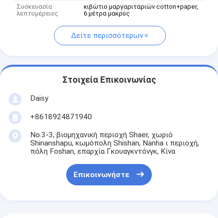
Συσκευασία
κιβώτιο μαργαριταριών cotton+paper,
λεπτομέρειες
6 μέτρα μακρύς
Δείτε περισσότερων
Στοιχεία Επικοινωνίας
Daisy
+8618924871940
No.3-3, βιομηχανική περιοχή Shaer, χωριό
Shinanshapu, κωμόπολη Shishan, Nanha ι περιοχή,
πόλη Foshan, επαρχία Γκουαγκντόνγκ, Κίνα
Επικοινωνήστε