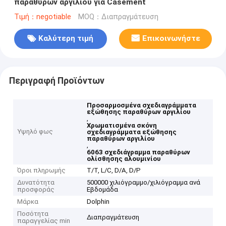
παραθύρων αργιλίου για Casement
Τιμή：negotiable
MOQ：Διαπραγμάτευση
Καλύτερη τιμή
Επικοινωνήστε
Περιγραφή Προϊόντων
Προσαρμοσμένα σχεδιαγράμματα
εξώθησης παραθύρων αργιλίου
,
Χρωματισμένα σκόνη
Υψηλό φως
σχεδιαγράμματα εξώθησης
παραθύρων αργιλίου
,
6063 σχεδιάγραμμα παραθύρων
ολίσθησης αλουμινίου
Όροι πληρωμής
T/T, L/C, D/A, D/P
Δυνατότητα
500000 χιλιόγραμμο/χιλιόγραμμα ανά
προσφοράς
Εβδομάδα
Μάρκα
Dolphin
Ποσότητα
Διαπραγμάτευση
παραγγελίας min