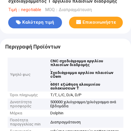
σχεδιαγράμματος Τ αργιλίου πλαισίων διαδρομής
Τιμή：negotiable
MOQ：Διαπραγμάτευση
Καλύτερη τιμή
Επικοινωνήστε
Περιγραφή Προϊόντων
CNC σχεδιάγραμμα αργιλίου
πλαισίων διαδρομής
,
Σχεδιάγραμμα αργιλίου πλαισίων
Υψηλό φως
cOem
,
6061 εξώθηση αλουμινίου
αυλακώσεων Τ
Όροι πληρωμής
T/T, L/C, D/A, D/P
Δυνατότητα
500000 χιλιόγραμμο/χιλιόγραμμα ανά
προσφοράς
Εβδομάδα
Μάρκα
Dolphin
Ποσότητα
Διαπραγμάτευση
παραγγελίας min