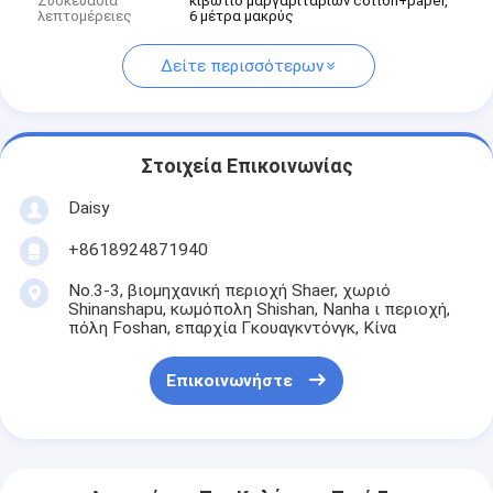
Συσκευασία
κιβώτιο μαργαριταριών cotton+paper,
λεπτομέρειες
6 μέτρα μακρύς
Δείτε περισσότερων
Στοιχεία Επικοινωνίας
Daisy
+8618924871940
No.3-3, βιομηχανική περιοχή Shaer, χωριό
Shinanshapu, κωμόπολη Shishan, Nanha ι περιοχή,
πόλη Foshan, επαρχία Γκουαγκντόνγκ, Κίνα
Επικοινωνήστε