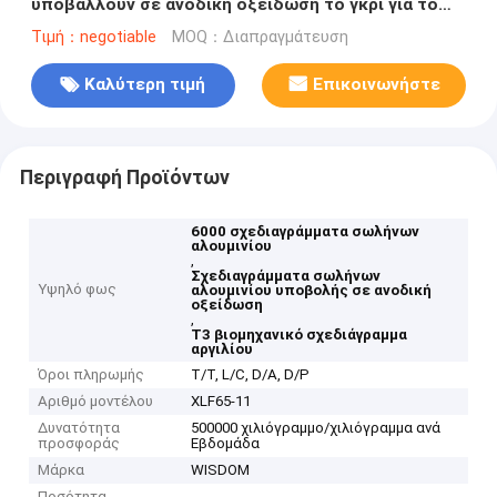
υποβάλλουν σε ανοδική οξείδωση το γκρι για το
διαμέρισμα βιλών ξενοδοχείων
Τιμή：negotiable
MOQ：Διαπραγμάτευση
Καλύτερη τιμή
Επικοινωνήστε
Περιγραφή Προϊόντων
6000 σχεδιαγράμματα σωλήνων
αλουμινίου
,
Σχεδιαγράμματα σωλήνων
Υψηλό φως
αλουμινίου υποβολής σε ανοδική
οξείδωση
,
T3 βιομηχανικό σχεδιάγραμμα
αργιλίου
Όροι πληρωμής
T/T, L/C, D/A, D/P
Αριθμό μοντέλου
XLF65-11
Δυνατότητα
500000 χιλιόγραμμο/χιλιόγραμμα ανά
προσφοράς
Εβδομάδα
Μάρκα
WISDOM
Ποσότητα