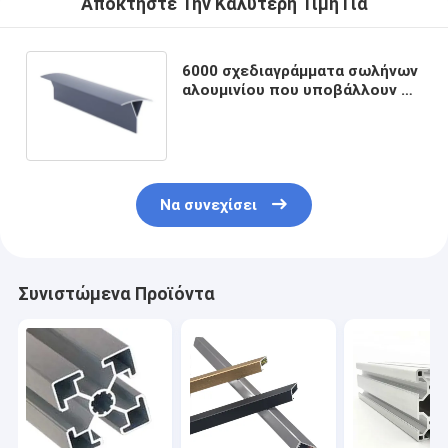
Αποκτήστε Την Καλύτερη Τιμή Για
6000 σχεδιαγράμματα σωλήνων
αλουμινίου που υποβάλλουν σε
ανοδική οξείδωση το γκρι για
το διαμέρισμα βιλών
ξενοδοχείων
Να συνεχίσει
Συνιστώμενα Προϊόντα